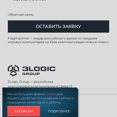
Обратная связь
ОСТАВИТЬ ЗАЯВКУ
Fragmachine — лидер российского рынка по продаже
игровых компьютеров на базе комплектующих класса «люкс»
3Logic Group — российская
многопрофильная компания в сфере IT
Мы используем файлы
cookie
для
Вашего удобства пользования сайтом и
© 3Logic Group, 2026
повышения качества его работы.
Политика конфиденциальности
Пользовательское соглашение
СОГЛАСЕН
ПОДРОБНЕЕ
Политика обработки файлов Cookie